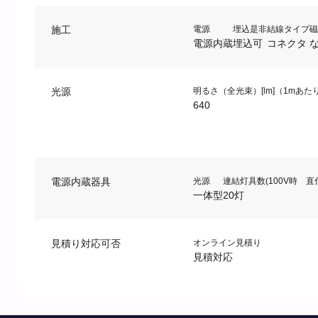
施工
電源
埋込是非
結線タイプ
磁
電源内蔵
埋込可
コネクタ
光源
明るさ（全光束）[lm]（1mあた
640
電源内蔵器具
光源
連結灯具数(100V時 
一体型
20灯
見積り対応可否
オンライン見積り
見積対応