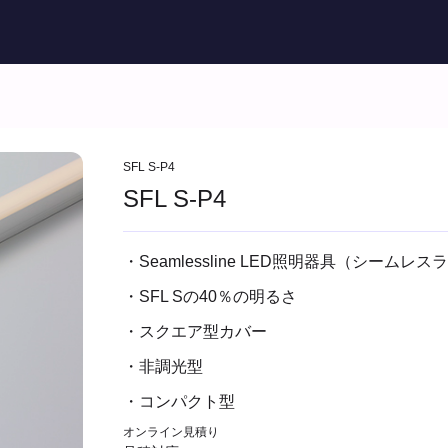
SFL S-P4
SFL S-P4
・Seamlessline LED照明器具（シームレ
・SFL Sの40％の明るさ
・スクエア型カバー
・非調光型
・コンパクト型
オンライン見積り