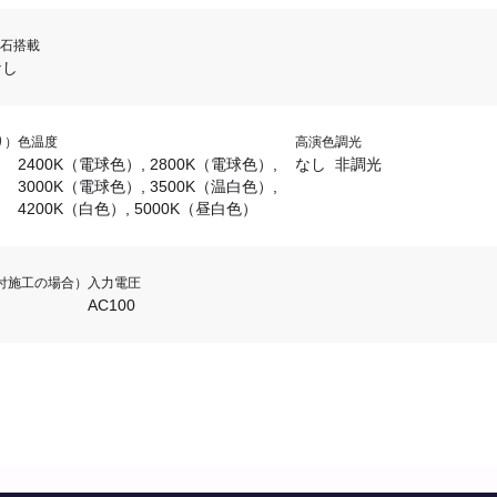
石搭載
なし
り）
色温度
高演色
調光
2400K（電球色）, 2800K（電球色）,
なし
非調光
3000K（電球色）, 3500K（温白色）,
4200K（白色）, 5000K（昼白色）
直付施工の場合）
入力電圧
AC100