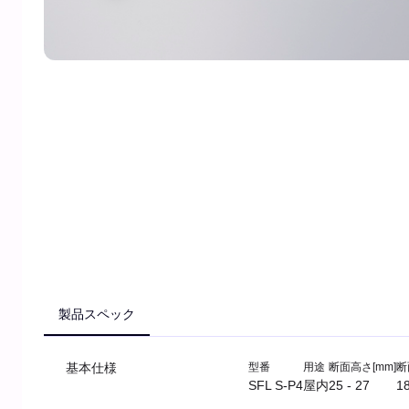
製品スペック
基本仕様
型番
用途
断面高さ[mm]
断
SFL S-P4
屋内
25 - 27
18