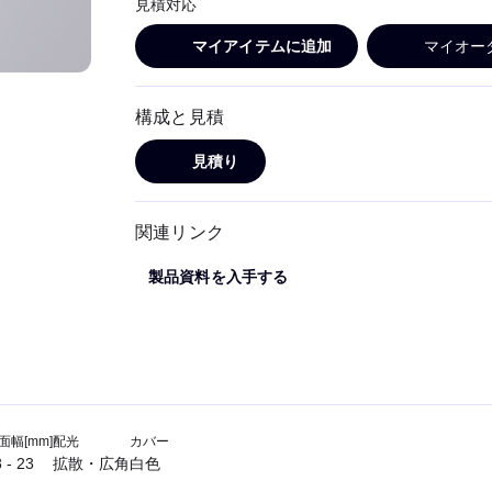
見積対応
マイアイテムに追加
マイオー
構成と見積
見積り
関連リンク
製品資料を入手する
面幅[mm]
配光
カバー
 - 23
拡散・広角
白色