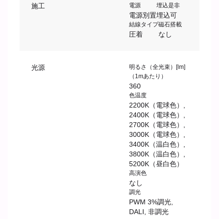
施工
電源
埋込是非
電源別置
埋込可
結線タイプ
磁石搭載
圧着
なし
光源
明るさ（全光束）[lm]
（1mあたり）
360
色温度
2200K（電球色）,
2400K（電球色）,
2700K（電球色）,
3000K（電球色）,
3400K（温白色）,
3800K（温白色）,
5200K（昼白色）
高演色
なし
調光
PWM 3%調光,
DALI, 非調光