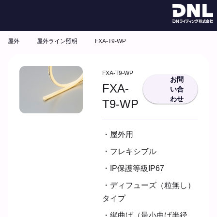
屋外
屋外ライン照明
FXA-T9-WP
FXA-T9-WP
お問
FXA-
い合
わせ
T9-WP
・屋外用
・フレキシブル
・IP保護等級IP67
・ディフューズ（粒無し）
タイプ
・縦曲げ（最小曲げ半径