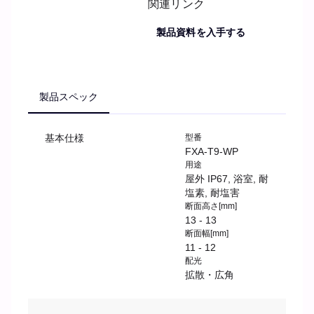
関連リンク
製品資料を入手する
製品スペック
基本仕様
型番
FXA-T9-WP
用途
屋外 IP67, 浴室, 耐
塩素, 耐塩害
断面高さ[mm]
13 - 13
断面幅[mm]
11 - 12
配光
拡散・広角