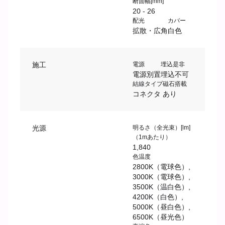
断面幅[mm]
20 - 26
配光
カバー
拡散・広角
白色
施工
電源
埋込是非
電源別置
埋込不可
結線タイプ
磁石搭載
コネクタ
あり
光源
明るさ（全光束）[lm]
（1mあたり）
1,840
色温度
2800K（電球色）,
3000K（電球色）,
3500K（温白色）,
4200K（白色）,
5000K（昼白色）,
6500K（昼光色）