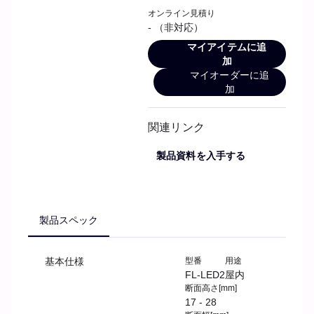
オンライン見積り
- （非対応）
マイアイテムに追
加
マイオーダーに追
加
関連リンク
製品資料を入手する
製品スペック
基本仕様
型番
用途
FL-LED2
屋内
断面高さ[mm]
17 - 28